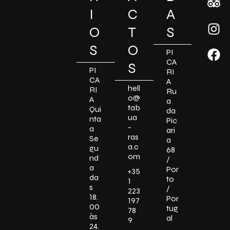
I
C
A
O
T
S
S
O
PI
CA
S
PI
RI
CA
A
hell
RI
Ru
o@
A
a
tab
Qui
da
ua
nta
Pic
-
a
ari
ras
Se
a
a.c
gu
68
om
nd
/
a
Por
+35
da
to
1
s
/
223
18.
Por
197
00
tug
78
às
al
9
24.