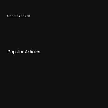
Uncategorized
Popular Articles
Artigo sobre o Tábua Rasa na NIT
Tábua Rasa abre no
TimeOut Market Porto