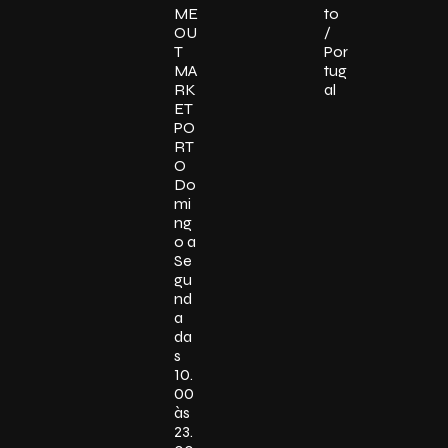
ME
to
OU
/
T
Por
MA
tug
RK
al
ET
PO
RT
O
Do
mi
ng
o a
Se
gu
nd
a
da
s
10.
00
às
23.