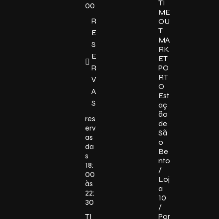
TI
00
ME
R
OU
T
E
MA
S
RK
E
ET
R
PO
RT
V
O
A
Est
S
aç
ão
res
de
erv
Sã
as
o
da
Be
s
nto
18:
/
00
Loj
às
a
22:
10
30
/
TI
Por