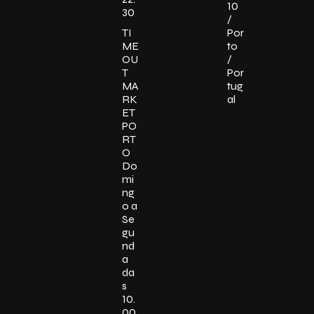
10
30
/
TI
Por
ME
to
OU
/
T
Por
MA
tug
RK
al
ET
PO
RT
O
Do
mi
ng
o a
Se
gu
nd
a
da
s
10.
00