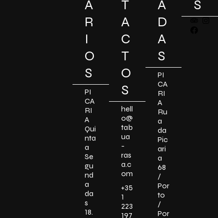
Á
T
A
S
R
A
D
I
C
A
O
T
S
S
O
PI
CA
S
PI
RI
CA
A
hell
RI
Ru
o@
A
a
tab
Qui
da
ua
nta
Pic
-
a
ari
ras
Se
a
a.c
gu
68
om
nd
/
a
Por
+35
da
to
1
s
/
223
18.
Por
197