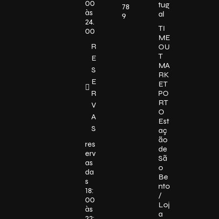
00
tug
78
às
al
9
24.
TI
00
ME
R
OU
T
E
MA
S
RK
E
ET
R
PO
RT
V
O
A
Est
S
aç
ão
res
de
erv
Sã
as
o
da
Be
s
nto
18:
/
00
Loj
às
a
22: