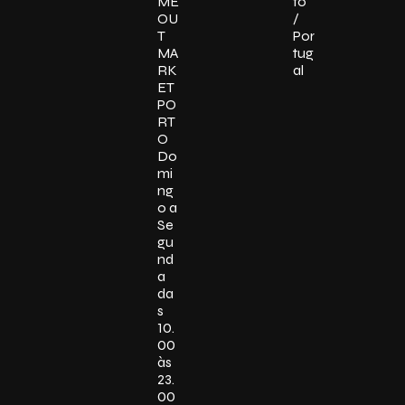
ME
to
OU
/
T
Por
MA
tug
RK
al
ET
PO
RT
O
Do
mi
ng
o a
Se
gu
nd
a
da
s
10.
00
às
23.
00