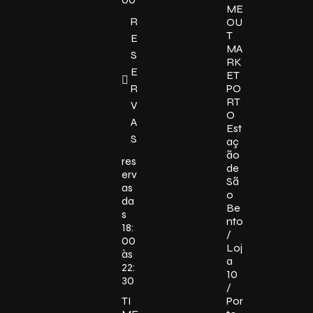
ME
R
OU
T
E
MA
S
RK
E
ET
R
PO
RT
V
O
A
Est
S
aç
ão
res
de
erv
Sã
as
o
da
Be
s
nto
18:
/
00
Loj
às
a
22:
10
30
/
TI
Por