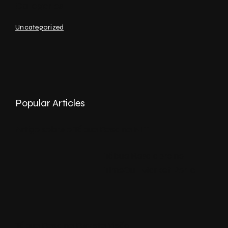
Uncategorized
Popular Articles
Artigo sobre o Tábua Rasa na NIT
Tábua Rasa abre no
TimeOut Market Porto
Tábua Rasa na Revista Visão