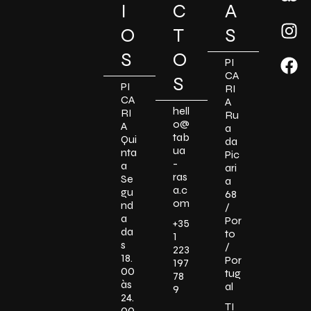
I
C
A
O
T
S
S
O
PI
CA
S
PI
RI
CA
A
hell
RI
Ru
o@
A
a
tab
Qui
da
ua
nta
Pic
-
a
ari
ras
Se
a
a.c
gu
68
om
nd
/
a
Por
+35
da
to
1
s
/
223
18.
Por
197
00
tug
78
às
al
9
24.
TI
00