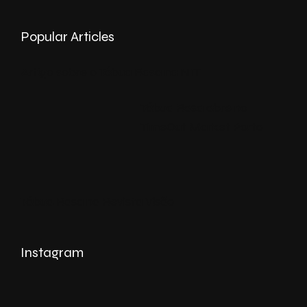
Popular Articles
Artigo sobre o Tábua Rasa na NIT
Tábua Rasa abre no
TimeOut Market Porto
Tábua Rasa na Revista Visão
Instagram