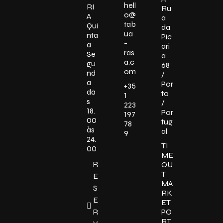
hell
RI
Ru
o@
A
a
tab
Qui
da
ua
nta
Pic
-
a
ari
ras
Se
a
a.c
gu
68
om
nd
/
a
Por
+35
da
to
1
s
/
223
18.
Por
197
00
tug
78
às
al
9
24.
TI
00
ME
R
OU
T
E
MA
S
RK
E
ET
R
PO
RT