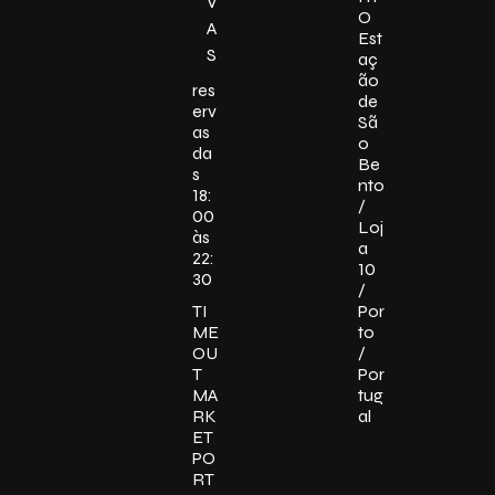
V
O
A
Est
S
aç
ão
res
de
erv
Sã
as
o
da
Be
s
nto
18:
/
00
Loj
às
a
22:
10
30
/
TI
Por
ME
to
OU
/
T
Por
MA
tug
RK
al
ET
PO
RT