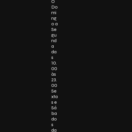
O
Do
mi
ng
o a
Se
gu
nd
a
da
s
10.
00
às
23.
00
Se
xta
s e
Sá
ba
do
s
da