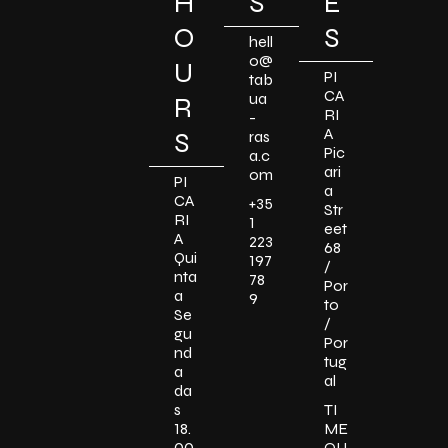
H
S
E
O
S
hell
o@
U
PI
tab
CA
ua
R
RI
-
A
S
ras
Pic
a.c
ari
om
PI
a
CA
+35
Str
RI
1
eet
A
223
68
Qui
197
/
nta
78
Por
a
9
to
Se
/
gu
Por
nd
tug
a
al
da
s
TI
18.
ME
00
OU