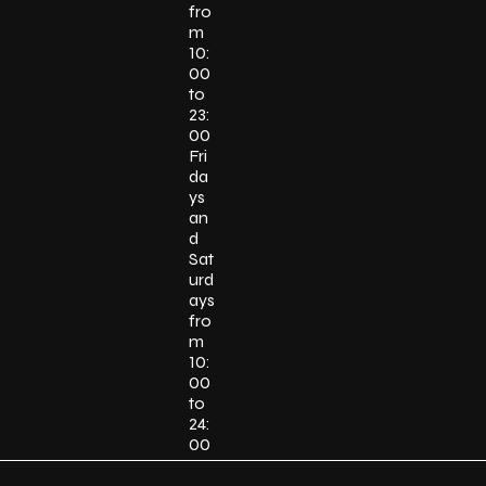
fro
m
10:
00
to
23:
00
Fri
da
ys
an
d
Sat
urd
ays
fro
m
10:
00
to
24:
00