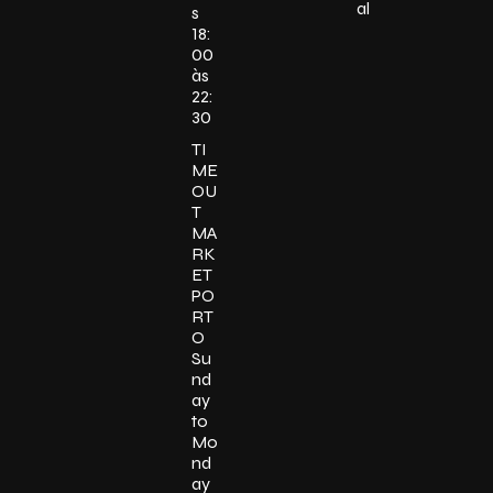
al
s
18:
00
às
22:
30
TI
ME
OU
T
MA
RK
ET
PO
RT
O
Su
nd
ay
to
Mo
nd
ay