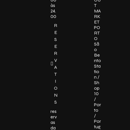
às
T
24.
MA
00
RK
ET
R
PO
E
RT
O
S
Sã
E
o
R
Be
V
nto
Sta
A
tio
T
n /
I
Sh
O
op
10
N
/
S
Por
to
res
/
erv
Por
as
tug
da