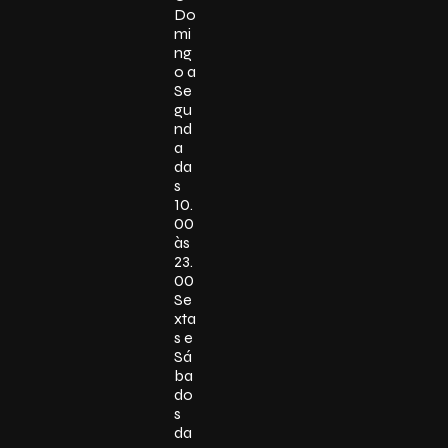
Do
mi
ng
o a
Se
gu
nd
a
da
s
10.
00
às
23.
00
Se
xta
s e
Sá
ba
do
s
da