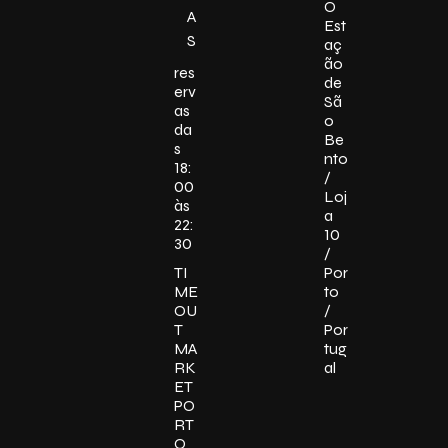
O
A
Est
S
aç
ão
res
de
erv
Sã
as
o
da
Be
s
nto
18:
/
00
Loj
às
a
22:
10
30
/
TI
Por
ME
to
OU
/
T
Por
MA
tug
RK
al
ET
PO
RT
O