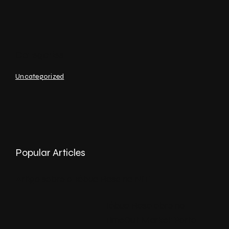
Uncategorized
Popular Articles
Artigo sobre o Tábua Rasa na NIT
Tábua Rasa abre no
TimeOut Market Porto