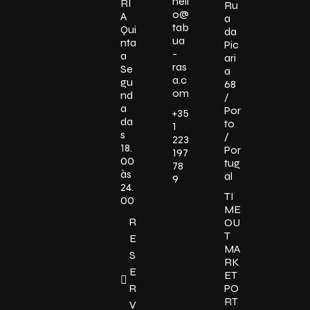
hell
RI
Ru
o@
A
a
tab
Qui
da
ua
nta
Pic
-
a
ari
ras
Se
a
a.c
gu
68
om
nd
/
a
Por
+35
da
to
1
s
/
223
18.
Por
197
00
tug
78
às
al
9
24.
TI
00
ME
R
OU
T
E
MA
S
RK
E
ET
R
PO
RT
V